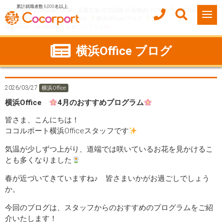
累計就職者数 6,000名以上
ココルポート(就労移行支援・定着支援/自立訓練/計画相談) HOME
事業所紹介
神奈川県
横浜市
横浜Office
横浜Officeのブログ
横浜Office
4月のおすすめプログラム
横浜Office ブログ
2026/03/27
横浜Office
横浜Office
4月のおすすめプログラム
皆さま、こんにちは！
ココルポート横浜Officeスタッフです
気温が少しずつ上がり、道端では咲いているお花を見かけるこ
とも多くなりました
春が近づいてきていますね♪ 皆さまいかがお過ごしでしょう
か。
今回のブログは、スタッフからのおすすめのプログラムをご紹
介いたします！