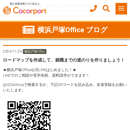
累計就職者数 6,000名以上
ココルポート(就労移行支援・定着支援/自立訓練/計画相談) HOME
事業所紹介
神奈川県
横浜市
横浜戸塚Office
横浜戸塚Officeのブログ
ロードマップを作成して、就職までの道のりを作りましょう！
横浜戸塚Office ブログ
2024/11/26
横浜戸塚Office
ロードマップを作成して、就職までの道のりを作りましょう！
★横浜戸塚Office公式LINEはじめました！★
LINEでのご相談や見学依頼、資料請求ができます！
@422whcuqで検索するか、下記QRコードを読み込み、友達登録をお願い
いたします。