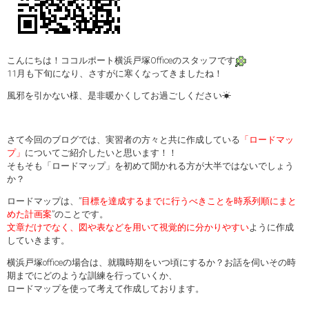
こんにちは！ココルポート横浜戸塚Officeのスタッフです
11月も下旬になり、さすがに寒くなってきましたね！
風邪を引かない様、是非暖かくしてお過ごしください☀
さて今回のブログでは、実習者の方々と共に作成している
「ロードマッ
プ」
についてご紹介したいと思います！！
そもそも「ロードマップ」を初めて聞かれる方が大半ではないでしょう
か？
ロードマップは、”
目標を達成するまでに行うべきことを時系列順にまと
めた計画案
”のことです。
文章だけでなく、図や表などを用いて視覚的に分かりやすい
ように作成
していきます。
横浜戸塚officeの場合は、就職時期をいつ頃にするか？お話を伺いその時
期までにどのような訓練を行っていくか、
ロードマップを使って考えて作成しております。