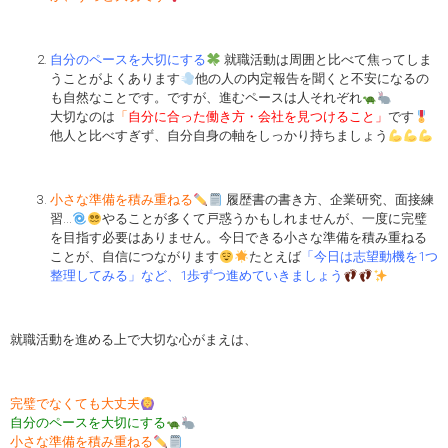
自分のペースを大切にする
就職活動は周囲と比べて焦ってしま
うことがよくあります
他の人の内定報告を聞くと不安になるの
も自然なことです。ですが、進むペースは人それぞれ
大切なのは
「
自分に合った働き方・会社を見つけること」
です
他人と比べすぎず、自分自身の軸をしっかり持ちましょう
小さな準備を積み重ねる
履歴書の書き方、企業研究、面接練
習…
やることが多くて戸惑うかもしれませんが、一度に完璧
を目指す必要はありません。今日できる小さな準備を積み重ねる
ことが、自信につながります
たとえば
「今日は志望動機を1つ
整理してみる」など、1歩ずつ進めていきましょう
就職活動を進める上で大切な心がまえは、
完璧でなくても大丈夫
自分のペースを大切にする
小さな準備を積み重ねる