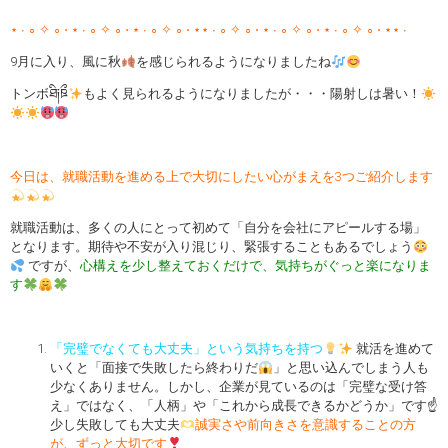
⋆ ∙ ∘ ✧ ∘ ⋅ ⋆ ∙ ∘ ✧ ∘ ⋅ ⋆ ∙ ∘ ✧ ∘ ⋅ ⋆⋆ ∙ ∘ ✧ ∘ ⋅ ⋆ ∙ ∘ ✧ ∘ ⋅ ⋆ ∙ ∘ ✧ ∘ ⋅ ⋆⋆ ∙
9月に入り、風に秋
を感じられるようになりましたね
トンボཐི༏ཋྀ
もよく見られるようになりましたが・・・陽射しは暑い！
今日は、就職活動を進める上で大切にしたい心がまえを3つご紹介します
就職活動は、多くの人にとって初めて「自分を会社にアピールする場」
となります。期待や不安が入り混じり、緊張することもあるでしょう
ですが、
心構えを少し整えておくだけで、気持ちがぐっと楽になりま
す
「完璧でなくても大丈夫」という気持ちを持つ
就活を進めて
いくと「面接で失敗したら終わりだ
」と思い込んでしまう人も
少なくありません。しかし、企業が見ているのは「完璧な受け答
え」ではなく、「人柄」や「これから成長できるかどうか」です☝
少し失敗しても大丈夫
誠実さや前向きさを意識することの方
が、ずっと大切です