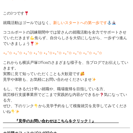
この3つです
就職活動はゴールではなく、
新しいスタートへの第一歩です
ココルポートの訓練期間中では皆さんの就職活動を全力でサポートさせ
ていただきます
焦らず、自分らしさを大切にしながら、一歩ずつ進ん
でいきましょう
⋆｡˚✩ ⋆｡˚✩ ⋆｡˚✩ ⋆｡˚✩ ⋆｡˚✩⋆｡˚✩ ⋆｡˚✩ ⋆｡˚✩ ⋆｡˚✩ ⋆｡˚✩
これからも横浜戸塚Officeのさまざまな様子を、当ブログでお伝えしてい
きます。
実際に見て知っていただくことも大歓迎です
見学や体験も、お気軽にお問い合わせくださいませ
もし、できるだけ早い就職や、職場復帰を目指している方、
就労移行支援事業所でどこまで実践的な内容ができるか
気になってい
る方、
ぜひ、下のリンク
から見学予約をして模擬就労を見学してみてくださ
いね
『見学のお問い合わせはこちらをクリック！』