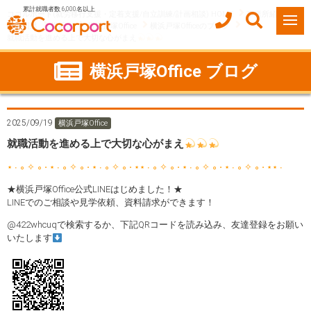
累計就職者数 6,000名以上
ココルポート(就労移行支援・定着支援/自立訓練/計画相談) HOME
事業所紹介
神奈川県
横浜市
横浜戸塚Office
横浜戸塚Officeのブログ
就職活動を進める上で大切な心がまえ
横浜戸塚Office ブログ
2025/09/19
横浜戸塚Office
就職活動を進める上で大切な心がまえ
⋆ ∙ ∘ ✧ ∘ ⋅ ⋆ ∙ ∘ ✧ ∘ ⋅ ⋆ ∙ ∘ ✧ ∘ ⋅ ⋆⋆ ∙ ∘ ✧ ∘ ⋅ ⋆ ∙ ∘ ✧ ∘ ⋅ ⋆ ∙ ∘ ✧ ∘ ⋅ ⋆⋆ ∙
★横浜戸塚Office公式LINEはじめました！★
LINEでのご相談や見学依頼、資料請求ができます！
@422whcuqで検索するか、下記QRコードを読み込み、友達登録をお願い
いたします