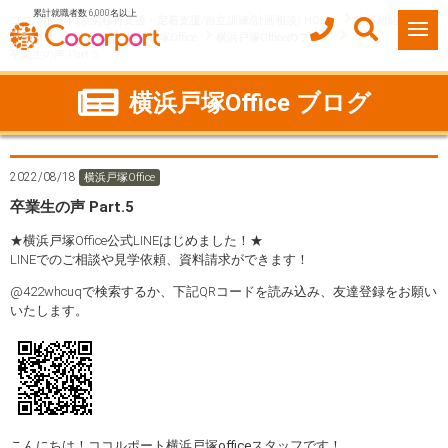
累計就職者数 6,000名以上
ココルポート(就労移行支援・定着支援/自立訓練/計画相談) HOME
事業所紹介
神奈川県
横浜市
横浜戸塚Office
横浜戸塚Officeのブログ
卒業生の声 Part.5
横浜戸塚Office ブログ
2022/08/18
横浜戸塚Office
卒業生の声 Part.5
★横浜戸塚Office公式LINEはじめました！★
LINEでのご相談や見学依頼、資料請求ができます！
@422whcuqで検索するか、下記QRコードを読み込み、友達登録をお願い
いたします。
こんにちは！ココルポート横浜戸塚officeスタッフです！