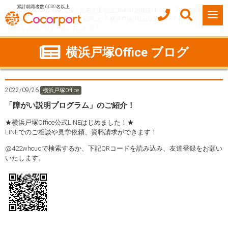
累計就職者数 6,000名以上
ココルポート(就労移行支援・定着支援/自立訓練/計画相談) HOME
事業所紹介
神奈川県
横浜市
横浜戸塚Office
横浜戸塚Officeのブログ
「障がい説明プログラム」のご紹介！
横浜戸塚Office ブログ
2022/09/26
横浜戸塚Office
「障がい説明プログラム」のご紹介！
★横浜戸塚Office公式LINEはじめました！★
LINEでのご相談や見学依頼、資料請求ができます！
@422whcuqで検索するか、下記QRコードを読み込み、友達登録をお願い
いたします。