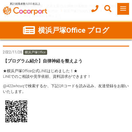
累計就職者数 6,000名以上
ココルポート(就労移行支援・定着支援/自立訓練/計画相談) HOME
事業所紹介
神奈川県
横浜市
横浜戸塚Office
横浜戸塚Officeのブログ
【プログラム紹介】自律神経を整えよう
横浜戸塚Office ブログ
2022/11/28
横浜戸塚Office
【プログラム紹介】自律神経を整えよう
★横浜戸塚Office公式LINEはじめました！★
LINEでのご相談や見学依頼、資料請求ができます！
@422whcuqで検索するか、下記QRコードを読み込み、友達登録をお願い
いたします。