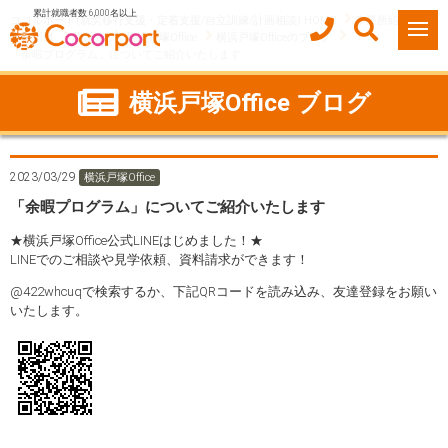
累計就職者数 6,000名以上
ココルポート(就労移行支援・定着支援/自立訓練/計画相談) HOME
事業所紹介
神奈川県
横浜市
横浜戸塚Office
横浜戸塚Officeのブログ
「余暇プログラム」についてご紹介いたします
横浜戸塚Office ブログ
2023/03/29
横浜戸塚Office
「余暇プログラム」についてご紹介いたします
★横浜戸塚Office公式LINEはじめました！★
LINEでのご相談や見学依頼、資料請求ができます！
@422whcuqで検索するか、下記QRコードを読み込み、友達登録をお願い
いたします。