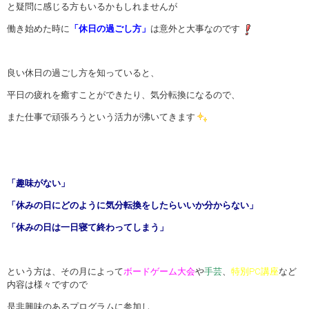
と疑問に感じる方もいるかもしれませんが
働き始めた時に
「休日の過ごし方」
は意外と大事なのです
良い休日の過ごし方を知っていると、
平日の疲れを癒すことができたり、気分転換になるので、
また仕事で頑張ろうという活力が沸いてきます
「趣味がない」
「休みの日にどのように気分転換をしたらいいか分からない」
「休みの日は一日寝て終わってしまう」
という方は、その月によって
ボードゲーム大会
や
手芸
、
特別PC講座
など
内容は様々ですので
是非興味のあるプログラムに参加し