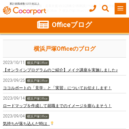
累計就職者数 6,000名以上
ココルポート(就労移行支援・定着支援/自立訓練/計画相談) HOME
事業所紹介
神奈川県
横浜市
横浜戸塚Office
横浜戸塚Officeのブログ
Officeブログ
横浜戸塚Officeのブログ
2023/10/11
横浜戸塚Office
【オンラインプログラムのご紹介】メイク講座を実施しました♪
2023/09/25
横浜戸塚Office
ココルポートの「見学」と「実習」についてお伝えします！
2023/09/14
横浜戸塚Office
ロードマップを作成して就職までのイメージを膨らまそう！
2023/09/04
横浜戸塚Office
気持ちが落ち込んだ時は…