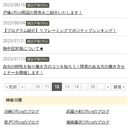
2023/08/15
横浜戸塚Office
戸塚office周辺の景色をご紹介いたします！
2023/08/04
横浜戸塚Office
【プログラム紹介】リフレーミングでポジティブシンキング！
2023/07/21
横浜戸塚Office
熱中症対策について★
2023/07/13
横浜戸塚Office
自分の特性を知り働き方のコツを知ろう！障害のある方の働き方セ
ミナーを開催します！
« 先頭
«
...
10
11
12
13
14
...
20
...
»
最後 »
神奈川県
川崎Officeのブログ
武蔵小杉Officeのブログ
登戸Officeのブログ
湘南藤沢Officeのブログ