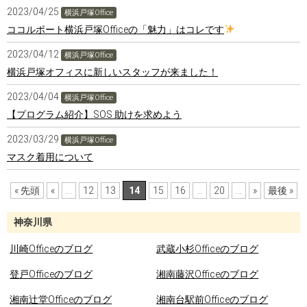
2023/04/25
横浜戸塚Office
ココルポート横浜戸塚Officeの「魅力」はコレです
2023/04/12
横浜戸塚Office
横浜戸塚オフィスに新しいスタッフが来ました！
2023/04/04
横浜戸塚Office
【プログラム紹介】SOS 助けを求めよう
2023/03/29
横浜戸塚Office
マスク着用について
« 先頭
«
...
12
13
14
15
16
...
20
...
»
最後 »
神奈川県
川崎Officeのブログ
武蔵小杉Officeのブログ
登戸Officeのブログ
湘南藤沢Officeのブログ
湘南辻堂Officeのブログ
湘南台駅前Officeのブログ