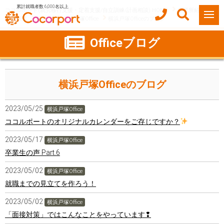
累計就職者数 6,000名以上
ココルポート(就労移行支援・定着支援/自立訓練/計画相談) HOME
事業所紹介
神奈川県
横浜市
横浜戸塚Office
横浜戸塚Officeのブログ
Officeブログ
横浜戸塚Officeのブログ
2023/05/25
横浜戸塚Office
ココルポートのオリジナルカレンダーをご存じですか？
2023/05/17
横浜戸塚Office
卒業生の声 Part.6
2023/05/02
横浜戸塚Office
就職までの見立てを作ろう！
2023/05/02
横浜戸塚Office
「面接対策」ではこんなことをやっています❢