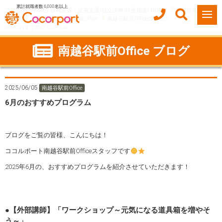
累計就職者数 6,000名以上
ココルポート(就労移行支援・定着支援/自立訓練/計画相談) HOME
事業所紹介
埼玉県
越谷市
南越谷駅前Office
南越谷駅前Officeのブログ
6月のおすすめプログラム
南越谷駅前Office ブログ
2025/06/05
南越谷駅前Office
6月のおすすめプログラム
ブログをご覧の皆様、こんにちは！
ココルポート南越谷駅前Officeスタッフです
2025年6月の、おすすめプログラムを紹介させていただきます！
●【外部講師】「ワークショップ～元気になる道具箱を増やそ
う～」