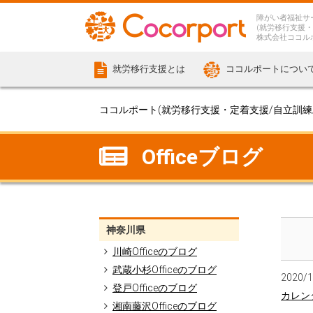
障がい者福祉サ
(就労移行支援・
株式会社ココル
就労移行支援とは
ココルポートについ
ココルポート(就労移行支援・定着支援/自立訓練/計
Officeブログ
神奈川県
川崎Officeのブログ
武蔵小杉Officeのブログ
2020/
登戸Officeのブログ
カレン
湘南藤沢Officeのブログ