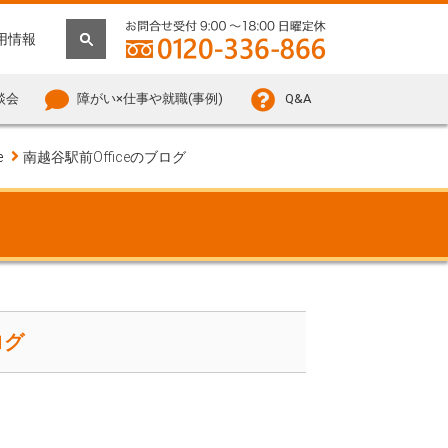
用情報
談会
障がい×仕事や就職(事例)
Q&A
e
南越谷駅前Officeのブログ
ログ