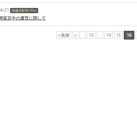
04/21
南越谷駅前Office
態宣言中の運営に関して
« 先頭
«
...
10
...
14
15
16