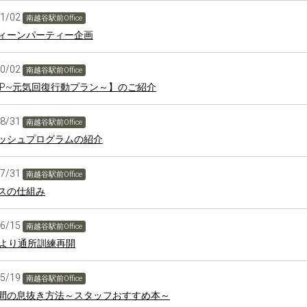
11/02
南越谷駅前Office
ィーンパーティー企画
10/02
南越谷駅前Office
AP~元気回復行動プラン～】のご紹介
08/31
南越谷駅前Office
ッシュプログラムの紹介
07/31
南越谷駅前Office
スの仕組み
06/15
南越谷駅前Office
日より通所訓練再開
05/19
南越谷駅前Office
間の息抜き方法～スタッフおすすめ本～