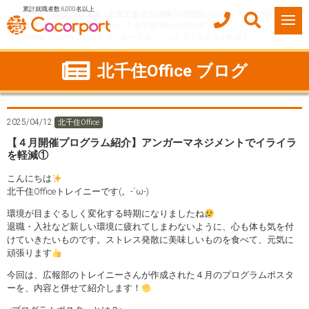
累計就職者数 6,000名以上
ココルポート(就労移行支援・定着支援/自立訓練/計画相談) HOME
事業所紹介
東京都
足立区
北千住Office
北千住Officeのブログ
【４月開催プログラム紹介】アンガーマネジメントでイライラを軽減①
北千住Office ブログ
2025/04/12
北千住Office
【４月開催プログラム紹介】アンガーマネジメントでイライラ
を軽減①
こんにちは
北千住Officeトレイニーです(。-`ω-)
環境が目まぐるしく変化する時期になりましたね
退職・入社など新しい環境に疲れてしまわないように、心も体も気を付
けていきたいものです。ストレス発散に美味しいものを食べて、元気に
頑張ります
今回は、広報部のトレイニーさんが作成された４月のプログラムポスタ
ーを、内容と併せて紹介します！