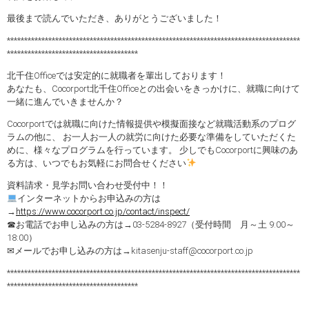
最後まで読んでいただき、ありがとうございました！
*************************************************************************************
**************************************
北千住Officeでは安定的に就職者を輩出しております！
あなたも、Cocorport北千住Officeとの出会いをきっかけに、就職に向けて
一緒に進んでいきませんか？
Cocorportでは就職に向けた情報提供や模擬面接など就職活動系のプログ
ラムの他に、 お一人お一人の就労に向けた必要な準備をしていただくた
めに、様々なプログラムを行っています。 少しでもCocorportに興味のあ
る方は、いつでもお気軽にお問合せください
資料請求・見学お問い合わせ受付中！！
インターネットからお申込みの方は
→
https://www.cocorport.co.jp/contact/inspect/
☎お電話でお申し込みの方は→03-5284-8927（受付時間 月～土 9:00～
18:00）
✉メールでお申し込みの方は→kitasenju-staff@cocorport.co.jp
*************************************************************************************
**************************************