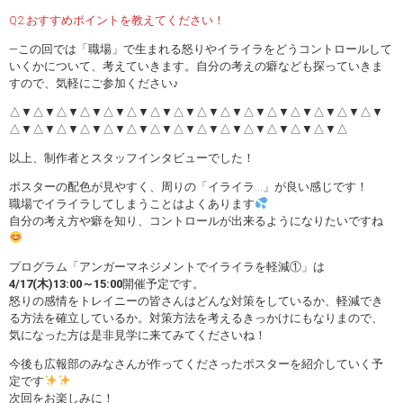
Q2.おすすめポイントを教えてください！
―この回では「職場」で生まれる怒りやイライラをどうコントロールして
いくかについて、考えていきます。自分の考えの癖なども探っていきま
すので、気軽にご参加ください♪
△▼△▼△▼△▼△▼△▼△▼△▼△▼△▼△▼△▼△▼△▼△▼△▼
△▼△▼△▼△▼△▼△▼△▼△▼△▼△▼△▼△▼△▼△▼△
以上、制作者とスタッフインタビューでした！
ポスターの配色が見やすく、周りの「イライラ…」が良い感じです！
職場でイライラしてしまうことはよくあります
自分の考え方や癖を知り、コントロールが出来るようになりたいですね
プログラム「アンガーマネジメントでイライラを軽減①」は
4/17(木)13:00～15:00
開催予定です。
怒りの感情をトレイニーの皆さんはどんな対策をしているか、軽減でき
る方法を確立しているか。対策方法を考えるきっかけにもなりまので、
気になった方は是非見学に来てみてくださいね！
今後も広報部のみなさんが作ってくださったポスターを紹介していく予
定です
次回をお楽しみに！