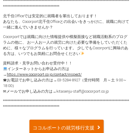
*************************************************************************************
**************************************
北千住Officeでは安定的に就職者を輩出しております！
あなたも、Cocorport北千住Officeとの出会いをきっかけに、就職に向けて
一緒に進んでいきませんか？
Cocorportでは就職に向けた情報提供や模擬面接など就職活動系のプログ
ラムの他に、 お一人お一人の就労に向けた必要な準備をしていただくた
めに、様々なプログラムを行っています。 少しでもCocorportに興味のあ
る方は、いつでもお気軽にお問合せください
資料請求・見学お問い合わせ受付中！！
インターネットからお申込みの方は
→
https://www.cocorport.co.jp/contact/inspect/
☎お電話でお申し込みの方は→03-5284-8927（受付時間 月～土 9:00～
18:00）
✉メールでお申し込みの方は→kitasenju-staff@cocorport.co.jp
*************************************************************************************
**************************************
ココルポートの就労移行支援