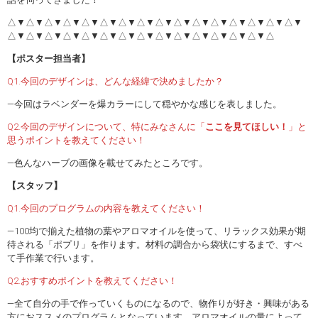
△▼△▼△▼△▼△▼△▼△▼△▼△▼△▼△▼△▼△▼△▼△▼△▼
△▼△▼△▼△▼△▼△▼△▼△▼△▼△▼△▼△▼△▼△▼△
【ポスター担当者】
Q1.今回のデザインは、どんな経緯で決めましたか？
―今回はラベンダーを爆カラーにして穏やかな感じを表しました。
Q2.今回のデザインについて、特にみなさんに「
ここを見てほしい！
」と
思うポイントを教えてください！
―色んなハーブの画像を載せてみたところです。
【スタッフ】
Q1.今回のプログラムの内容を教えてください！
―100均で揃えた植物の葉やアロマオイルを使って、リラックス効果が期
待される「ポプリ」を作ります。材料の調合から袋状にするまで、すべ
て手作業で行います。
Q2.おすすめポイントを教えてください！
―全て自分の手で作っていくものになるので、物作りが好き・興味がある
方におススメのプログラムとなっています。アロマオイルの量によって