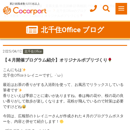
累計就職者数 6,000名以上
ココルポート(就労移行支援・定着支援/自立訓練/計画相談) HOME
事業所紹介
東京都
足立区
北千住Office
北千住Officeのブログ
【４月開催プログラム紹介】オリジナルポプリづくり
北千住Office ブログ
2025/04/12
北千住Office
【４月開催プログラム紹介】オリジナルポプリづくり
こんにちは
北千住Officeトレイニーです(。-`ω-)
最近はお茶の香りがする入浴剤を使って、お風呂でリラックスしている
筆者です
香りといえば季節ごとに違いがありますね。春は梅の花や、桜の花の良
い香りがして散歩が楽しくなります。花粉が飛んでいるので対策は必要
ですけどね
今回は、広報部のトレイニーさんが作成された４月のプログラムポスタ
ーを、内容と併せて紹介します！