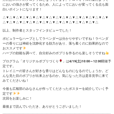
においの強さが変ってくるため、人によってにおいが変ってくる点も面
白いポイントになります！
△▼△▼△▼△▼△▼△▼△▼△▼△▼△▼△▼△▼△▼△▼△▼△▼
△▼△▼△▼△▼△▼△▼△▼△▼△▼△▼△▼△▼△▼△▼△
以上、制作者とスタッフインタビューでした！
ポピュラーなハーブとしてラベンダーは分かりやすいですね！ラベンダ
ーの香りには神経を沈静化する効力があり、落ち着くのに効果的なので
おススメです
ハーブの効能を調べて、自分好みのポプリを作るのも楽しそうですね
プログラム「オリジナルポプリづくり
」は
4/19(土)10:00～12:00
開催予
定です。
トレイニーの皆さんが好きな香りはどんなものになるのでしょうか。ど
んな見た目のポプリが出来上がるのか。気になった方は是非見学に来て
みてくださいね！
今後も広報部のみなさんが作ってくださったポスターを紹介していく予
定です
次回をお楽しみに！
最後まで読んでいただき、ありがとうございました！