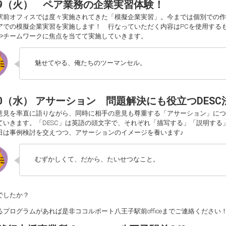
/29（火） ペア業務の企業実習体験！
駅前オフィスでは度々実施されてきた「模擬企業実習」。今までは個別での作
アでの模擬企業実習を実施します！ 行なっていただく内容はPCを使用する
やチームワークに焦点を当てて実施していきます。
魅せてやる、俺たちのツーマンセル。
/30（水） アサーション 問題解決にも役立つDESC
意見を率直に語りながら、同時に相手の意見も尊重する「アサーション」につ
ていきます。「DESC」は英語の頭文字で、それぞれ「描写する」「説明す
日は事例検討を交えつつ、アサーションのイメージを養います♪
むずかしくて、だから、たいせつなこと。
でしたか？
るプログラムがあれば是非ココルポート八王子駅前officeまでご連絡ください