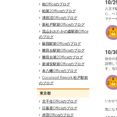
10
柏Officeのブログ
八王子
柏第2Officeのブログ
に、ペ
津田沼Officeのブログ
マナー
新松戸駅前Officeのブログ
流山おおたかの森駅前Office
のブログ
蘇我駅前Officeのブログ
勝田台駅前Officeのブログ
10
勝田台第2Officeのブログ
自分の
説明し
新浦安駅前Officeのブログ
す。当
本八幡Officeのブログ
Cocorport Rework 松戸駅前
のブログ
東京都
いかが
北千住Officeのブログ
日暮里Officeのブログ
気にな
赤羽Officeのブログ