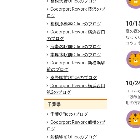
相模大野Officeのブログ
Cocorport Rework 藤沢のブ
ログ
10
相模原橋本Officeのブログ
夏の夜
Cocorport Rework 横浜西口
なって
のブログ
コツ」
海老名駅前Officeのブログ
本厚木駅前Officeのブログ
Cocorport Rework 新横浜駅
前のブログ
秦野駅前Officeのブログ
10
Cocorport Rework 横浜西口
ココル
第2のブログ
「効果
用の方
千葉県
千葉Officeのブログ
Cocorport Rework 船橋のブ
ログ
船橋駅前Officeのブログ