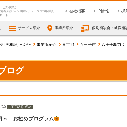
ービス事業所
会社概要
IR情報
採
定着支援/自立訓練/リワーク/計画相談)
ポート
て
サービス紹介
事業所紹介
個別相談会・就職相
画相談) HOME
事業所紹介
東京都
八王子市
八王子駅前Offi
 ブログ
9/30
八王子駅前Office
0月～ お勧めプログラム