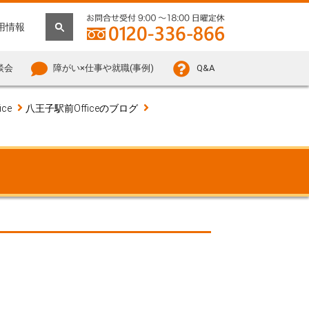
用情報
談会
障がい×仕事や就職(事例)
Q&A
ce
八王子駅前Officeのブログ