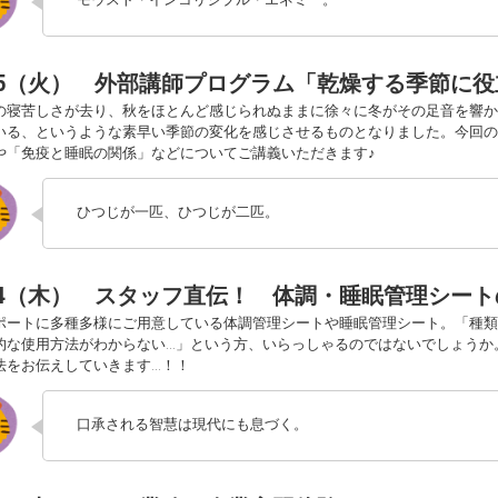
/15（火） 外部講師プログラム「乾燥する季節に
の寝苦しさが去り、秋をほとんど感じられぬままに徐々に冬がその足音を響か
いる、というような素早い季節の変化を感じさせるものとなりました。今回の
や「免疫と睡眠の関係」などについてご講義いただきます♪
ひつじが一匹、ひつじが二匹。
/24（木） スタッフ直伝！ 体調・睡眠管理シー
ポートに多種多様にご用意している体調管理シートや睡眠管理シート。「種類
的な使用方法がわからない…」という方、いらっしゃるのではないでしょうか
法をお伝えしていきます…！！
口承される智慧は現代にも息づく。