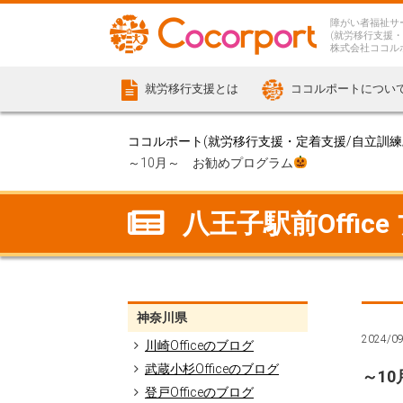
障がい者福祉サ
(就労移行支援・
株式会社ココル
就労移行支援とは
ココルポートについ
ココルポート(就労移行支援・定着支援/自立訓練/計
～10月～ お勧めプログラム
八王子駅前Office
神奈川県
2024/0
川崎Officeのブログ
武蔵小杉Officeのブログ
～1
登戸Officeのブログ