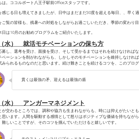
は。ココルポート八王子駅前Officeスタッフです。
を感じる日も増えてきましたが、日中はまだまだ30度を超える毎日、、早く
をご覧の皆様も、残暑への対処をしながらお過ごしいただき、季節の変わり目
本日は10月のお勧めプログラムをご紹介いたします。
/2（水） 就活モチベーションの保ち方
応募し、選考を受け、面接を受け、そして受かるまではそれを続けなければな
チベーションを削がれながらも、しかしそのモチベーションを維持しなければ
試みられるものなのだと思います。続け難きことを続けるコツを、このプログ
貫くは最強の矛、迎えるは最強の盾
/9（水） アンガーマネジメント
とが交わるところでは、調和や協力も生まれながらも、時には抑えがたいとも
と思います。人間を駆動する感情として怒りはポジティブな価値を持ちながら
。難しいことですが、そのコツを掴んでいただけると嬉しいです。
モウスト・インコリジブル・エネミー。