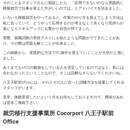
そのことをスタッフさんに相談したら、「応用できないのなら実践的に
模擬就労で仕事を覚えた方がいいのでは」とアドバイスを頂きました。
いろいろ模擬就労をやってみると、作業のやり方を覚えてしまう方法は
私に合っていて、どうやって応用するのか考えなくて良くなり気持ちが
楽になりスキルアップにも繋がり自信が持てました。
実際、就職試験の実技テストにも似たような問題がでてきたことがあ
り、その際は問題を解くことが出来ました。
この経験から、実践的な方法でPC操作を覚えていくことが大切だと感じ
ました。
あくまでもMOSの勉強をしている人を否定しているのではなく、私には
合わなかったということなので、そこは誤解なさらないでくださいね。
八王子駅前officeには、その人その人に合った訓練方法を提案してくれる
スタッフがいます。
見学、体験実習したいという方をお待ちしておりますので、興味があれ
ば是非ご連絡下さい。
就労移行支援事業所 Cocorport 八王子駅前
Office