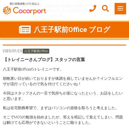
累計就職者数 6,000名以上
ココルポート(就労移行支援・定着支援/自立訓練/計画相談) HOME
事業所紹介
東京都
八王子市
八王子駅前Office
八王子駅前Officeのブログ
【トレイニーさんブログ】スタッフの言葉
八王子駅前Office ブログ
2025/01/23
八王子駅前Office
【トレイニーさんブログ】スタッフの言葉
八王子駅前officeのトレイニーです。
朝晩寒い日が続いておりますが体調を崩していませんか？インフルエン
ザが流行っているので気を付けてくださいね！
今回はスタッフさんの一言で気持ちが楽になったという、お話をしたい
と思います。
私は在宅勤務希望で、まずはパソコンの資格を取ろうと考えました。
そこでMOSの勉強を始めましたが、答えを暗記して覚えてしまい、問題
は解けても応用ができないということに陥りました。