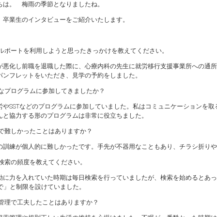
ちは。 梅雨の季節となりましたね。
、卒業生のインタビューをご紹介いたします。
コルポートを利用しようと思ったきっかけを教えてください。
が悪化し前職を退職した際に、心療内科の先生に就労移行支援事業所への通所
パンフレットをいただき、見学の予約をしました。
んなプログラムに参加してきましたか？
労やSSTなどのプログラムに参加していました。私はコミュニケーションを
んと協力する形のプログラムは非常に役立ちました。
練で難しかったことはありますか？
の訓練が個人的に難しかったです。手先が不器用なこともあり、チラシ折りや
人検索の頻度を教えてください。
動に力を入れていた時期は毎日検索を行っていましたが、検索を始めるとあっ
まで」と制限を設けていました。
調管理で工夫したことはありますか？