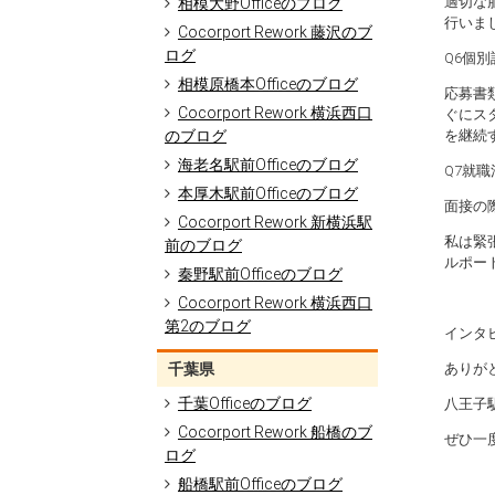
適切な
相模大野Officeのブログ
行いま
Cocorport Rework 藤沢のブ
ログ
Q6個
相模原橋本Officeのブログ
応募書
Cocorport Rework 横浜西口
ぐにス
のブログ
を継続
海老名駅前Officeのブログ
Q7就
本厚木駅前Officeのブログ
面接の
Cocorport Rework 新横浜駅
私は緊
前のブログ
ルポー
秦野駅前Officeのブログ
Cocorport Rework 横浜西口
第2のブログ
インタ
千葉県
ありが
千葉Officeのブログ
八王子駅
Cocorport Rework 船橋のブ
ぜひ一度
ログ
船橋駅前Officeのブログ