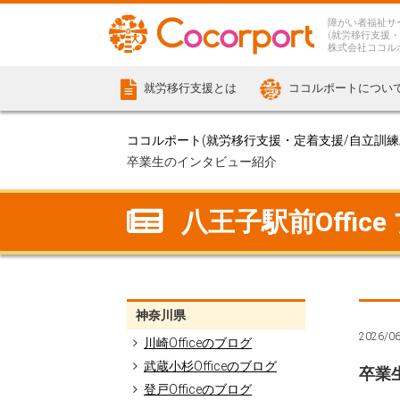
障がい者福祉サ
(就労移行支援・
株式会社ココル
就労移行支援とは
ココルポートについ
ココルポート(就労移行支援・定着支援/自立訓練/計
卒業生のインタビュー紹介
八王子駅前Office
神奈川県
2026/0
川崎Officeのブログ
武蔵小杉Officeのブログ
卒業
登戸Officeのブログ