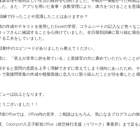
服薬管理や規則正しい生活の維持を心掛けました。不眠が一番酷かった時期は
した。また、アプリを用いた食事・歩数管理により、体力をつけることを意識
別訓練で行ったことや意識したことはありますか？
類の作成やテキストを使用したExcelの学習、コラムシートの記入など色々
タッフさんに確認することを心掛けていました。全日個別訓練に取り組む場合
する工夫をしていました。
職活動中のエピソードがありましたら教えてください。
際に、「答えが非常に的を射ている」と面接官の方に褒めていただいたことが
張すると質問の意図を上手く理解できずに答えてしまう傾向にあったため、そ
トで面接問答集の作成や模擬面接に念入りに取り組んだことが功を奏したと感
ビューは以上となります。
とうございました！！
前Officeでは、Office内の見学、ご相談はもちろん、気になるプログラ
、Cocorport八王子駅前Office（就労移行支援（リワーク）事業所）まで