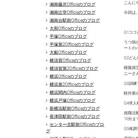
こんに
湘南藤沢Officeのブログ
湘南辻堂Officeのブログ
今回は
湘南台駅前Officeのブログ
大和Officeのブログ
Q1コ
平塚Officeのブログ
うつ病
平塚第2Officeのブログ
ートの
大船Officeのブログ
Q2ど
横須賀Officeのブログ
模擬就
横須賀第2Officeのブログ
ニーさ
横浜Officeのブログ
Q3訓
横浜第2Officeのブログ
横浜関内Officeのブログ
軽作業
横浜戸塚Officeのブログ
Q4求
新横浜駅前Officeのブログ
就職活
長津田駅前Officeのブログ
10分
センター北駅前Officeのブロ
Q5体
グ