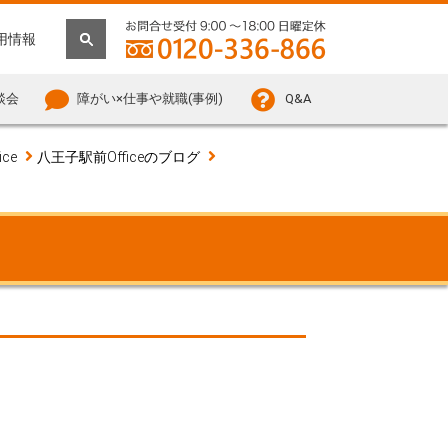
用情報
談会
障がい×仕事や就職(事例)
Q&A
ce
八王子駅前Officeのブログ