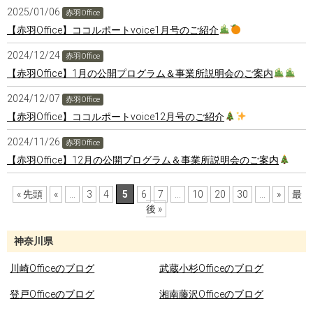
2025/01/06
赤羽Office
【赤羽Office】ココルポートvoice1月号のご紹介
2024/12/24
赤羽Office
【赤羽Office】1月の公開プログラム＆事業所説明会のご案内
2024/12/07
赤羽Office
【赤羽Office】ココルポートvoice12月号のご紹介
2024/11/26
赤羽Office
【赤羽Office】12月の公開プログラム＆事業所説明会のご案内
« 先頭
«
...
3
4
5
6
7
...
10
20
30
...
»
最
後 »
神奈川県
川崎Officeのブログ
武蔵小杉Officeのブログ
登戸Officeのブログ
湘南藤沢Officeのブログ