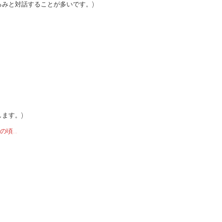
みと対話することが多いです。)
ます。)
の頃…