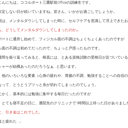
こんにちは。ココルポート三鷹駅前Officeの訓練生です。
安定しない日が続いていますね。皆さん、いかがお過ごしでしょうか。
回は、メンタルダウンしてしまった時に、セルフケアを意識して浮上できたお
も、どうしてメンタルダウンしてしまったのか…
ポートに通所し始めて、フィジカル面の不調はちょくちょくあったのですが
ル面の不調は初めてだったので、ちょっと戸惑ったものです。
週間を振り返ってみると、根底には、とある資格試験の受検日が近づいている
シャーが結構あったのだろうなぁ…と思います。
、他のいろいろな要素（心身の疲れや、胃腸の不調、勉強することへの自信の
なって、とうとうプツっと糸が切れてしまったのでしょう。
にかく、基本的には勉強に集中する毎日だったのですが
、とても寝不足の日に、通院先のクリニックで1時間以上待った日がありまし
と、引き金はこれでした。
ほと疲れた…」