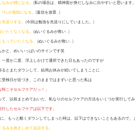
しなみが雑になる。
(私の場合は、精神面が身だしなみに出やすいと思います。
E、TELが億劫になる。
(返信を放置…)
を先送りする。
(今回は勉強を先送りにしていました。)
会いたくなくなる。
(ぬいぐるみが救い…)
こもっていたくなる。
(ぬいぐるみが救い…)
もかと、めいいっぱいのサインです笑
、一度か二度、浮上しかけて通所できた日もあったのですが
張るとまたダウンして、結局お休みが続いてしまうことに…
に受検日が近づき、このままではまずいと思った私は
な時こそセルフケアだっ！」
って、以前まとめておいた、私なりのセルフケアの方法をいくつか実行してみ
実行したセルフケアは以下です。
みに、もっと酷くダウンしてしまった時は、以下はできないこともあるので、
ぐるみを抱きしめて会話する。