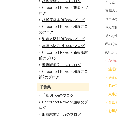
相模大野Officeのブログ
ぐった
Cocorport Rework 藤沢のブ
胃腸の
ログ
ココル
相模原橋本Officeのブログ
Cocorport Rework 横浜西口
休んで
のブログ
そんな
海老名駅前Officeのブログ
私の心
本厚木駅前Officeのブログ
Cocorport Rework 新横浜駅
(やは
前のブログ
ちなみ
秦野駅前Officeのブログ
・過眠
Cocorport Rework 横浜西口
第2のブログ
・過食
・肌が
千葉県
・家事
千葉Officeのブログ
Cocorport Rework 船橋のブ
・自炊
ログ
・お風
船橋駅前Officeのブログ