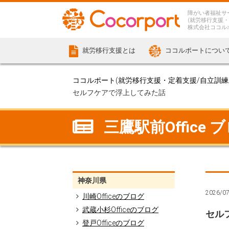
障がい者福祉サ
(就労移行支援・
株式会社ココル
就労移行支援とは
ココルポートについ
ココルポート(就労移行支援・定着支援/自立訓練/計
セルフケアで浮上してみた話
三鷹駅前Office 
神奈川県
2026/0
川崎Officeのブログ
武蔵小杉Officeのブログ
セル
登戸Officeのブログ