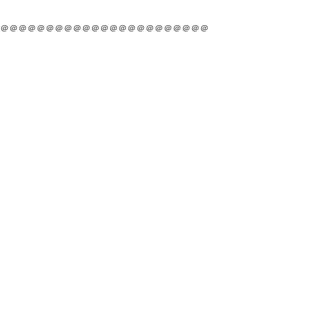
＠＠＠＠＠＠＠＠＠＠＠＠＠＠＠＠＠＠＠＠＠＠＠