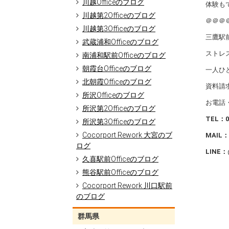
川越Officeのブログ
体験も
川越第2Officeのブログ
＠＠＠
川越第3Officeのブログ
三鷹駅前
武蔵浦和Officeのブログ
ストレ
南浦和駅前Officeのブログ
朝霞台Officeのブログ
一人ひ
北朝霞Officeのブログ
資料請
所沢Officeのブログ
お電話
所沢第2Officeのブログ
TEL
：0
所沢第3Officeのブログ
Cocorport Rework 大宮のブ
MAIL
：
ログ
LINE
：
久喜駅前Officeのブログ
熊谷駅前Officeのブログ
Cocorport Rework 川口駅前
のブログ
群馬県