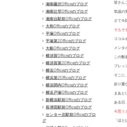
皆さん
湘南藤沢Officeのブログ
湘南辻堂Officeのブログ
気温の
湘南台駅前Officeのブログ
さて今
大和Officeのブログ
そもそ
平塚Officeのブログ
ココル
平塚第2Officeのブログ
メンタ
大船Officeのブログ
横須賀Officeのブログ
この数
横須賀第2Officeのブログ
プレッ
横浜Officeのブログ
そこに
横浜第2Officeのブログ
折り重
横浜関内Officeのブログ
横浜戸塚Officeのブログ
まあと
新横浜駅前Officeのブログ
ある日
長津田駅前Officeのブログ
今思う
センター北駅前Officeのブロ
グ
「ほと