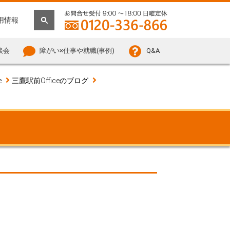
用情報
談会
障がい×仕事や就職(事例)
Q&A
e
三鷹駅前Officeのブログ