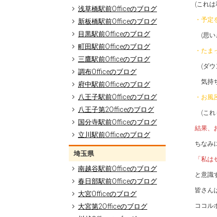
(これ
浅草橋駅前Officeのブログ
・予定
新板橋駅前Officeのブログ
目黒駅前Officeのブログ
(思い
町田駅前Officeのブログ
・たま
三鷹駅前Officeのブログ
(ダウ
調布Officeのブログ
気持ち
府中駅前Officeのブログ
八王子駅前Officeのブログ
・お風
八王子第2Officeのブログ
(これ
国分寺駅前Officeのブログ
結果、
立川駅前Officeのブログ
ちなみ
埼玉県
「私は
南越谷駅前Officeのブログ
と意識
春日部駅前Officeのブログ
皆さん
大宮Officeのブログ
ココル
大宮第2Officeのブログ