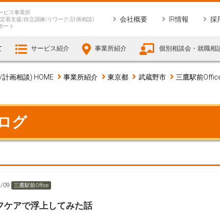
ービス事業所
会社概要
IR情報
採
定着支援/自立訓練/リワーク/計画相談)
ポート
て
サービス紹介
事業所紹介
個別相談会・就職相
画相談) HOME
事業所紹介
東京都
武蔵野市
三鷹駅前Offic
ブログ
7/09
三鷹駅前Office
フケアで浮上してみた話