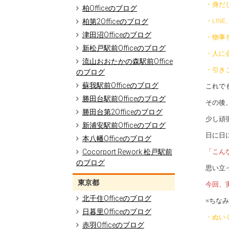
・身だ
柏Officeのブログ
・LIN
柏第2Officeのブログ
津田沼Officeのブログ
・物事
新松戸駅前Officeのブログ
・人に
流山おおたかの森駅前Office
・引き
のブログ
蘇我駅前Officeのブログ
これで
勝田台駅前Officeのブログ
その後
勝田台第2Officeのブログ
少し頑
新浦安駅前Officeのブログ
日に日
本八幡Officeのブログ
Cocorport Rework 松戸駅前
「こん
のブログ
思い立
東京都
今回、
北千住Officeのブログ
※ちな
日暮里Officeのブログ
・ぬい
赤羽Officeのブログ