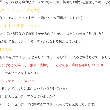
は私にとっては超強力なセルフケアなのです。認知行動療法を意識してぬいぐる
をキャンセルして一人で休む。
きって休むことって本当に大切だと、今回痛感しました…)
ってしまった家事を片づける。
ンしている時なので負荷はかかるのですが、ちょっと頑張って片づけると、
がとてもすっきりして、前向きになれる気がしています。)
呂に入る。
も家事を片づけることと同じで、ちょっと頑張って入ると気持ちがすっきりし
おかげさまで浮上し、無事に受検することができ、通所も再開している今日こ
に、セルフケアをするときに
セルフケアしているんだ」
することで、より効果が出やすい気がしています。
は、どんなセルフケアをしていますか？
ポートは、セルフケアに関するプログラムもとても充実しています。