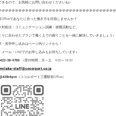
できるので、お気軽にお問い合わせくださいね♪
＠＠＠＠＠＠＠＠＠＠＠＠＠＠＠＠＠＠＠＠＠＠＠＠＠＠＠＠＠＠＠＠＠＠＠
Officeであなたに合った働き方を目指しませんか？
ス対処法・コミュニケーション訓練・就職活動など、
とりに合わせたプランで働く上での困りごとを一緒に解決していきましょう♪
求・見学申し込みはページ内リンクから！
・メール・LINEでのお申し込みもお待ちしています♪
422-38-9700
※受付時間：月～土 9:00～18:00
mitaka-staff@cocorport.co.jp
@438vkpoi
（ココルポート三鷹駅前Office）