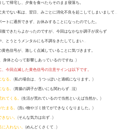
りして帰宅し、夕食を食べたらそのまま寝落ち。
丈夫でない私は、翌日、みごとに消化不良を起こしてしまいまして…
ポートに通所できず、お休みすることになったのでした。
回復できたらよかったのですが、今回はなかなか調子が戻らず
中、とうとうメンタルにも不調をきたしてしまい…
の黄色信号が、激しく点滅していることに気づきます。
り、身体と心って影響しあっているのですね…)
に、今回点滅した黄色信号の注意サインは以下です。
になる。
(私の場合は、うつっぽいと過眠になります。)
になる。
(胃腸の調子が悪いにも関わらず…泣)
荒れてくる。
(生活が荒れているので当然といえば当然か。)
がたまる。
(洗い物やゴミ捨てができなくなりました。)
できない。
(そんな気力は出ず…)
呂に入れない。
(めんどくさくて…)