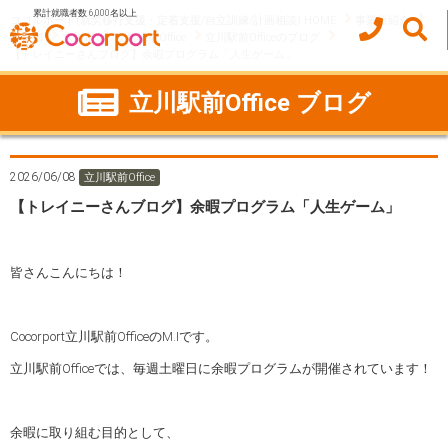
累計就職者数 6,000名以上
ココルポート(就労移行支援・定着支援/自立訓練/計画相談) HOME
事業所紹介
東京都
立川市
立川駅前Office
立川駅前Officeのブログ
【トレイニーさんブログ】余暇プログラム「人生ゲーム」
立川駅前Office ブログ
2026/06/08
立川駅前Office
【トレイニーさんブログ】余暇プログラム「人生ゲーム」
皆さんこんにちは！
Cocorport立川駅前OfficeのM.Iです。
立川駅前Officeでは、毎週土曜日に余暇プログラムが開催されています！
余暇に取り組む目的として、