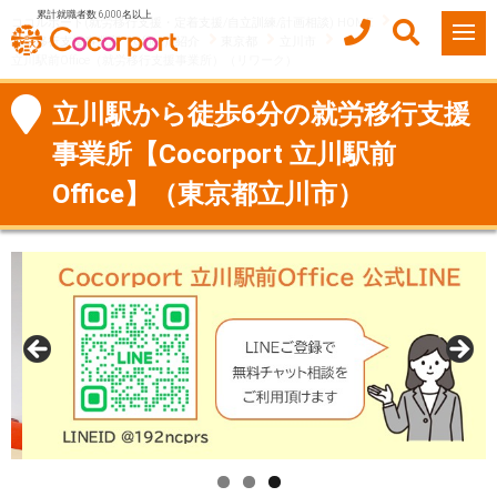
累計就職者数 6,000名以上
ココルポート(就労移行支援・定着支援/自立訓練/計画相談) HOME
就労移行支援事業所（Office）紹介
東京都
立川市
立川駅前Office（就労移行支援事業所）（リワーク）
立川駅から徒歩6分の就労移行支援
事業所【Cocorport 立川駅前
Office】（東京都立川市）