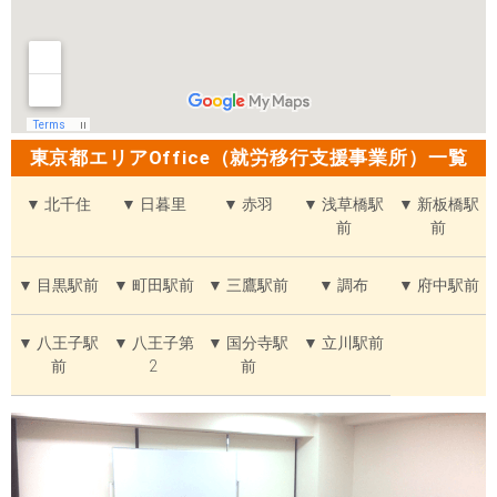
東京都エリアOffice（就労移行支援事業所）一覧
▼ 北千住
▼ 日暮里
▼ 赤羽
▼ 浅草橋駅
▼ 新板橋駅
前
前
▼ 目黒駅前
▼ 町田駅前
▼ 三鷹駅前
▼ 調布
▼ 府中駅前
▼ 八王子駅
▼ 八王子第
▼ 国分寺駅
▼ 立川駅前
前
2
前