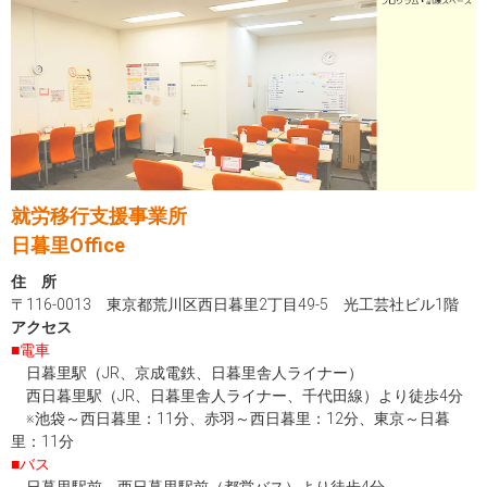
就労移行支援事業所
日暮里Office
住 所
〒116-0013 東京都荒川区西日暮里2丁目49-5 光工芸社ビル1階
アクセス
■電車
日暮里駅（JR、京成電鉄、日暮里舎人ライナー）
西日暮里駅（JR、日暮里舎人ライナー、千代田線）より徒歩4分
※池袋～西日暮里：11分、赤羽～西日暮里：12分、東京～日暮
里：11分
■バス
日暮里駅前、西日暮里駅前（都営バス）より徒歩4分