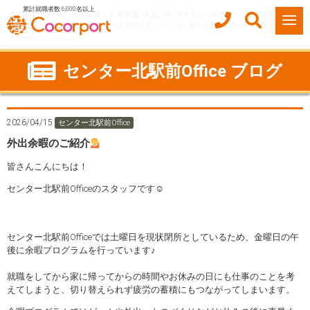
累計就職者数 6,000名以上
ココルポート(就労移行支援・定着支援/自立訓練/計画相談) HOME
事業所紹介
神奈川県
横浜市
センター北駅前Office
センター北駅前Officeのブログ
外出余暇のご紹介
センター北駅前Office ブログ
2026/04/15
センター北駅前Office
外出余暇のご紹介
皆さんこんにちは！
センター北駅前Officeのスタッフです☺
センター北駅前Officeでは土曜日を現状閉所としているため、金曜日の午
後に余暇プログラムを行っています♪
就職をしてから家に帰ってからの時間やお休みの日にも仕事のことを考
えてしまうと、切り替えられず疲労の蓄積にもつながってしまいます。