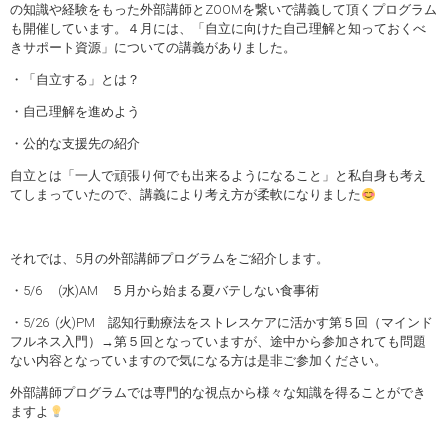
の知識や経験をもった外部講師とZOOMを繋いで講義して頂くプログラム
も開催しています。４月には、「自立に向けた自己理解と知っておくべ
きサポート資源」についての講義がありました。
・「自立する」とは？
・自己理解を進めよう
・公的な支援先の紹介
自立とは「一人で頑張り何でも出来るようになること」と私自身も考え
てしまっていたので、講義により考え方が柔軟になりました
それでは、5月の外部講師プログラムをご紹介します。
・5/6 (水)AM ５月から始まる夏バテしない食事術
・5/26 (火)PM 認知行動療法をストレスケアに活かす第５回（マインド
フルネス入門）→第５回となっていますが、途中から参加されても問題
ない内容となっていますので気になる方は是非ご参加ください。
外部講師プログラムでは専門的な視点から様々な知識を得ることができ
ますよ