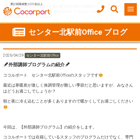
累計就職者数 6,000名以上
ココルポート(就労移行支援・定着支援/自立訓練/計画相談) HOME
事業所紹介
神奈川県
横浜市
センター北駅前Office
センター北駅前Officeのブログ
外部講師プログラムの紹介
センター北駅前Office ブログ
2026/04/29
センター北駅前Office
外部講師プログラムの紹介
ココルポート センター北駅前Officeのスタッフです
最近は寒暖差が激しく体調管理が難しい季節だと思いますが、みなさん
はどうお過ごしでしょうか？
朝と夜に冷え込むことが多くありますので暖かくしてお過ごしください
今回は、【外部講師プログラム】の紹介をします。
ココルポートでは在籍しているスタッフのプログラムだけでなく、専門