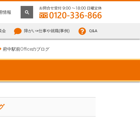
用情報
談会
障がい×仕事や就職(事例)
Q&A
府中駅前Officeのブログ
グ