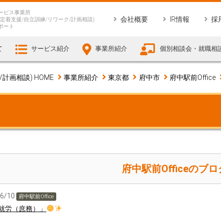
ービス事業所
会社概要
IR情報
採
定着支援/自立訓練/リワーク/計画相談)
ポート
て
サービス紹介
事業所紹介
個別相談会・就職相
画相談) HOME
事業所紹介
東京都
府中市
府中駅前Office
府中駅前Officeのブロ
06/10
府中駅前Office
就労（庶務）」