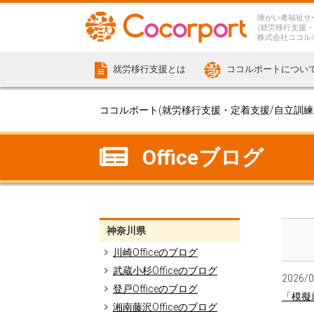
障がい者福祉サ
(就労移行支援・
株式会社ココル
就労移行支援とは
ココルポートについ
ココルポート(就労移行支援・定着支援/自立訓練/計
Officeブログ
神奈川県
川崎Officeのブログ
武蔵小杉Officeのブログ
2026/
登戸Officeのブログ
「模擬
湘南藤沢Officeのブログ