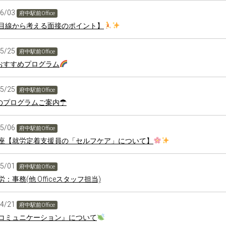
06/03
府中駅前Office
目線から考える面接のポイント】
05/25
府中駅前Office
おすすめプログラム
05/25
府中駅前Office
のプログラムご案内☂
05/06
府中駅前Office
座【就労定着支援員の「セルフケア」について】
05/01
府中駅前Office
：事務(他 Officeスタッフ担当)
04/21
府中駅前Office
コミュニケーション』について