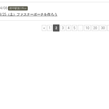
04/08
府中駅前Office
4/25（土）ファスナーポーチを作ろう
«
1
2
3
4
5
...
10
20
30