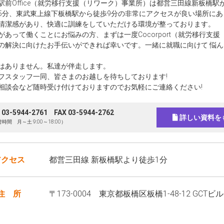
駅前Office（就労移行支援（リワーク）事業所）は都営三田線新板橋駅
5分、東武東上線下板橋駅から徒歩9分の非常にアクセスが良い場所にあ
清潔感があり、快適に訓練をしていただける環境が整っております。
があって働くことにお悩みの方、まずは一度Cocorport（就労移行支
の解決に向けたお手伝いができれば幸いです。一緒に就職に向けて 悩
はありません。私達が伴走します。
フスタッフ一同、皆さまのお越しを待ちしております!
相談会など随時受け付けておりますのでお気軽にご連絡ください!
 03-5944-2761
FAX 03-5944-2762
詳しい資料を
時間 月～土 9:00～18:00）
アクセス
都営三田線 新板橋駅より徒歩1分
住 所
〒173-0004 東京都板橋区板橋1-48-12 GCTビ