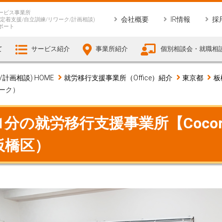
ービス事業所
会社概要
IR情報
採
定着支援/自立訓練/リワーク/計画相談)
ポート
て
サービス紹介
事業所紹介
個別相談会・就職相
画相談) HOME
就労移行支援事業所（Office）紹介
東京都
板
ワーク）
分の就労移行支援事業所【Cocorp
都板橋区）