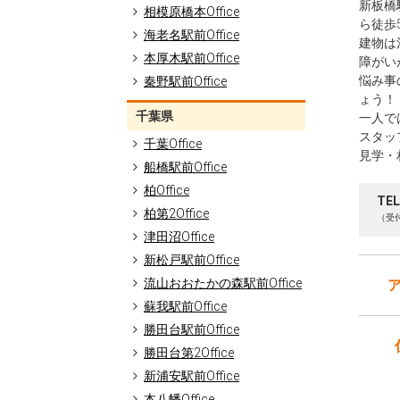
新板橋
相模原橋本Office
ら徒歩
海老名駅前Office
建物は
本厚木駅前Office
障がい
悩み事
秦野駅前Office
ょう！
千葉県
一人で
スタッ
千葉Office
見学・
船橋駅前Office
柏Office
TEL
柏第2Office
（受付
津田沼Office
新松戸駅前Office
流山おおたかの森駅前Office
蘇我駅前Office
勝田台駅前Office
勝田台第2Office
新浦安駅前Office
本八幡Office