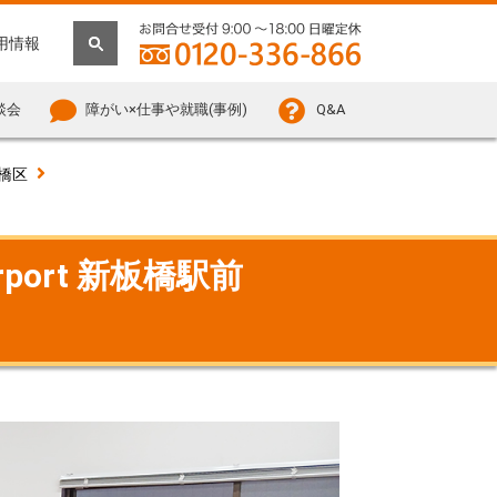
用情報
談会
障がい×仕事や就職(事例)
Q&A
橋区
ort 新板橋駅前