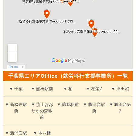
千葉県エリアOffice（就労移行支援事業所）一覧
▼ 千葉
▼ 船橋駅前
▼ 柏
▼ 柏第2
▼ 津田沼
▼ 新松戸駅
▼ 流山おお
▼ 蘇我駅前
▼ 勝田台駅
▼ 勝田台第
前
たかの森駅
前
2
前
▼ 新浦安駅
▼ 本八幡