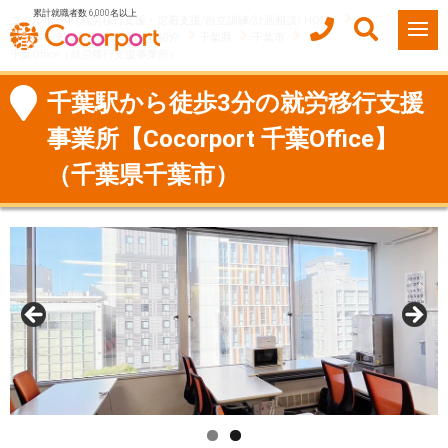
累計就職者数 6,000名以上
ココルポート(就労移行支援・定着支援/自立訓練/計画相談) HOME
就労移行支援事業所（Office）紹介
千葉県
千葉市
千葉Office（就労移行支援事業所）
千葉駅から徒歩3分の就労移行支援
事業所【Cocorport 千葉Office】
（千葉県千葉市）