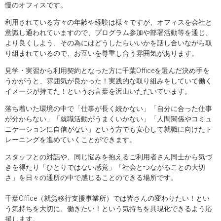
慢のオフィスです。
利用されている方々の年齢や経験は様々ですが、オフィスを会社と
意識し通われていますので、プログラム参加や部署活動等を通じ、
より良くしよう、その為にはどうしたらいいかを話し合いながら取
り組まれているので、お互いを尊重し合う雰囲気があります。
見学・実習から利用契約となった方に千葉Officeを選んだ決め手を
うかがうと、雰囲気が良かった！実践的な取り組みをしていて働く
イメージが持てた！というお言葉を沢山いただいています。
落ち着いた環境の中で「仕事が長く続かない」「自分に合った仕事
が分からない」「就職活動がうまくいかない」「人間関係やコミュ
ニケーションに自信がない」という方でも安心して就職に向けたト
レーニングを進めていくことができます。
スタッフとの対話や、同じ悩みを抱えるご利用者さん同士から気づ
きを得たり「ひとりではない感覚」「社会とつながることの大切
さ」を日々の通所の中で感じることのできる場所です。
千葉Office（就労移行支援事業所）では皆さんの変わりたい！とい
う気持ちを大切に、働きたい！という気持ちを具現化できるよう応
援します。