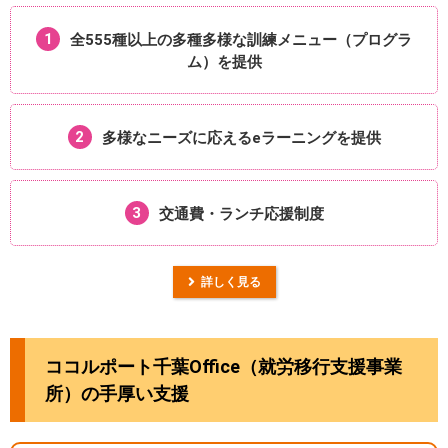
1
全555種以上の多種多様な
訓練メニュー（プログラ
ム）を提供
2
多様なニーズに応える
eラーニングを提供
3
交通費・ランチ
応援制度
詳しく見る
ココルポート千葉Office（就労移行支援事業
所）の手厚い支援