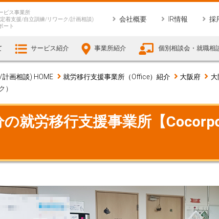
ービス事業所
会社概要
IR情報
採
定着支援/自立訓練/リワーク/計画相談)
ポート
て
サービス紹介
事業所紹介
個別相談会・就職相
画相談) HOME
就労移行支援事業所（Office）紹介
大阪府
大
ーク）
就労移行支援事業所【Cocorport