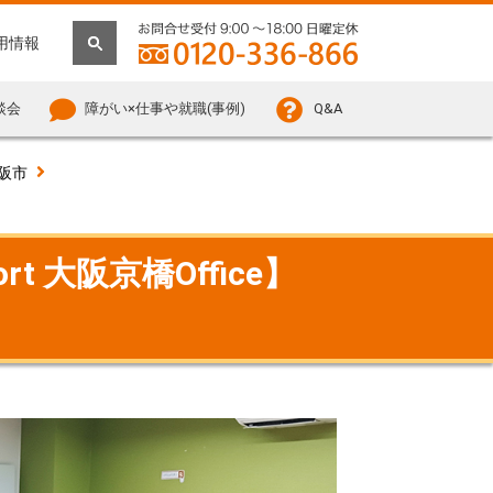
用情報
談会
障がい×仕事や就職(事例)
Q&A
阪市
 大阪京橋Office】