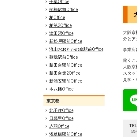
千葉Office
船橋駅前Office
柏Office
柏第2Office
大阪京
津田沼Office
分とア
新松戸駅前Office
流山おおたかの森駅前Office
事業所
蘇我駅前Office
働くこ
勝田台駅前Office
大阪京
勝田台第2Office
スタッ
見学・
新浦安駅前Office
本八幡Office
東京都
北千住Office
日暮里Office
TEL
赤羽Office
（受付
浅草橋駅前Office